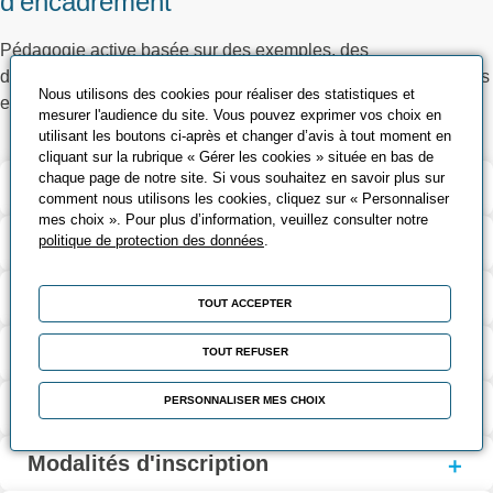
d’encadrement
Pédagogie active basée sur des exemples, des
démonstrations, des partages d'expériences, des cas pratiques
Nous utilisons des cookies pour réaliser des statistiques et
et une évaluation des acquis tout au long de la formation
mesurer l'audience du site. Vous pouvez exprimer vos choix en
utilisant les boutons ci-après et changer d’avis à tout moment en
cliquant sur la rubrique « Gérer les cookies » située en bas de
chaque page de notre site. Si vous souhaitez en savoir plus sur
Validation et certification
comment nous utilisons les cookies, cliquez sur « Personnaliser
mes choix ». Pour plus d’information, veuillez consulter notre
Contenu de la formation
politique de protection des données
.
Modalités d’évaluation
TOUT ACCEPTER
Contact
TOUT REFUSER
PERSONNALISER MES CHOIX
Coût et financement
Modalités d'inscription