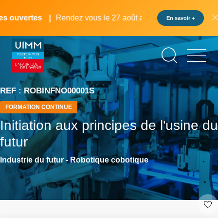
Aller
Panneau de gestion des cookies
au
s ouvertes
Rendez vous le 27 août au pôle formation UIMM 
En savoir +
contenu
principal
REF : ROBINFNO00001S
FORMATION CONTINUE
Initiation aux principes de l'usine du
futur
Industrie du futur - Robotique cobotique