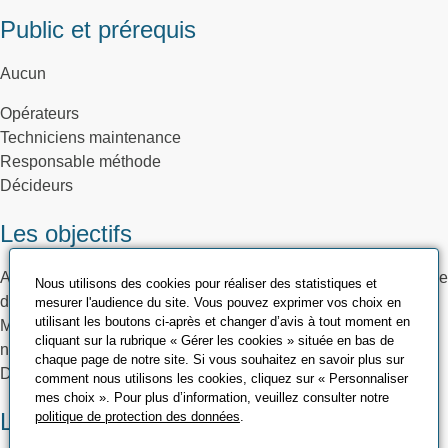
Public et prérequis
Aucun
Opérateurs
Techniciens maintenance
Responsable méthode
Décideurs
Les objectifs
Appréhender les nouveaux principes liés au concept de l’Usine
Nous utilisons des cookies pour réaliser des statistiques et
du Futur
mesurer l'audience du site. Vous pouvez exprimer vos choix en
utilisant les boutons ci-après et changer d’avis à tout moment en
Mettre en évidence les apports des nouveaux outils
cliquant sur la rubrique « Gérer les cookies » située en bas de
numériques structurants
chaque page de notre site. Si vous souhaitez en savoir plus sur
Découvrir les technologies phares du concept
comment nous utilisons les cookies, cliquez sur « Personnaliser
mes choix ». Pour plus d’information, veuillez consulter notre
Les méthodes pédagogiques et
politique de protection des données
.