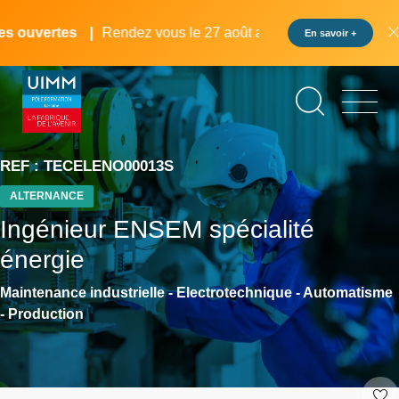
Aller
Panneau de gestion des cookies
au
ouvertes
Rendez vous le 27 août au pôle formation UIMM Lo
En savoir +
contenu
principal
REF : TECELENO00013S
ALTERNANCE
Ingénieur ENSEM spécialité
énergie
Maintenance industrielle - Electrotechnique - Automatisme
- Production