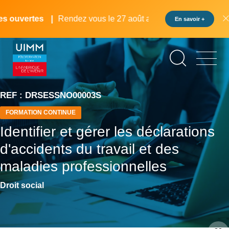
Aller
Panneau de gestion des cookies
au
 ouvertes
Rendez vous le 27 août au pôle formation UIMM 
En savoir +
contenu
principal
REF : DRSESSNO00003S
FORMATION CONTINUE
Identifier et gérer les déclarations
d'accidents du travail et des
maladies professionnelles
Droit social