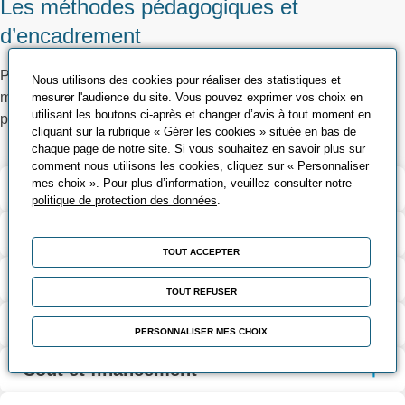
Les méthodes pédagogiques et
d’encadrement
Présentation des principes juridiques et échanges autour de
Nous utilisons des cookies pour réaliser des statistiques et
mises en situation pratiques et remise d’un support
mesurer l'audience du site. Vous pouvez exprimer vos choix en
utilisant les boutons ci-après et changer d’avis à tout moment en
pédagogique
cliquant sur la rubrique « Gérer les cookies » située en bas de
chaque page de notre site. Si vous souhaitez en savoir plus sur
comment nous utilisons les cookies, cliquez sur « Personnaliser
mes choix ». Pour plus d’information, veuillez consulter notre
Validation et certification
politique de protection des données
.
Contenu de la formation
TOUT ACCEPTER
Modalités d’évaluation
TOUT REFUSER
Contact
PERSONNALISER MES CHOIX
Coût et financement