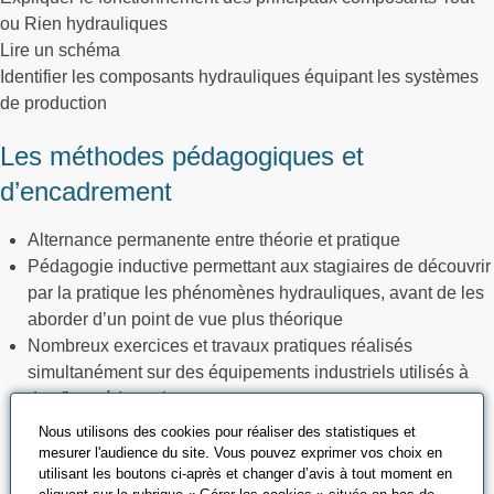
ou Rien hydrauliques
Lire un schéma
Identifier les composants hydrauliques équipant les systèmes
de production
Les méthodes pédagogiques et
d’encadrement
Alternance permanente entre théorie et pratique
Pédagogie inductive permettant aux stagiaires de découvrir
par la pratique les phénomènes hydrauliques, avant de les
aborder d’un point de vue plus théorique
Nombreux exercices et travaux pratiques réalisés
simultanément sur des équipements industriels utilisés à
des fins pédagogiques
Utilisation de projection d’audiovisuels
Nous utilisons des cookies pour réaliser des statistiques et
Chaque groupe de deux stagiaires aura à sa disposition
mesurer l'audience du site. Vous pouvez exprimer vos choix en
utilisant les boutons ci-après et changer d’avis à tout moment en
tout au long du stage, un banc complet de matériel