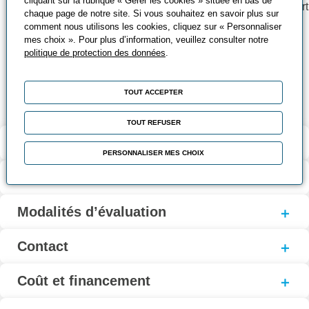
cliquant sur la rubrique « Gérer les cookies » située en bas de
pédagogique et industriel. Ces bancs ont été pour la plupart
chaque page de notre site. Si vous souhaitez en savoir plus sur
conçus et réalisés par nos formateurs et assurent une
comment nous utilisons les cookies, cliquez sur « Personnaliser
adéquation totale entre contenus, méthodes et moyens
mes choix ». Pour plus d’information, veuillez consulter notre
politique de protection des données
.
pédagogiques
Micro-ordinateur avec logiciel de CAO hydraulique et de
simulation du fonctionnement des schémas réalisés
TOUT ACCEPTER
TOUT REFUSER
Validation et certification
PERSONNALISER MES CHOIX
Contenu de la formation
Modalités d’évaluation
Contact
Coût et financement