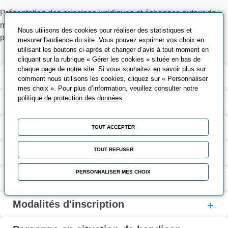
Présentation des principes juridiques et échanges autour de
mises en situation pratiques et remise d’un support
Nous utilisons des cookies pour réaliser des statistiques et
pédagogique
mesurer l'audience du site. Vous pouvez exprimer vos choix en
utilisant les boutons ci-après et changer d’avis à tout moment en
cliquant sur la rubrique « Gérer les cookies » située en bas de
chaque page de notre site. Si vous souhaitez en savoir plus sur
Validation et certification
comment nous utilisons les cookies, cliquez sur « Personnaliser
mes choix ». Pour plus d’information, veuillez consulter notre
politique de protection des données
.
Contenu de la formation
Modalités d’évaluation
TOUT ACCEPTER
TOUT REFUSER
Contact
PERSONNALISER MES CHOIX
Coût et financement
Modalités d'inscription