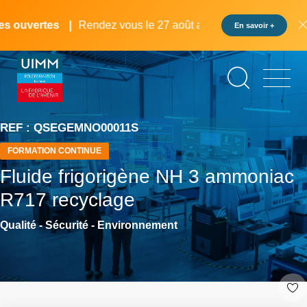
Aller
Panneau de gestion des cookies
au
 ouvertes
Rendez vous le 27 août au pôle formation UIMM 
En savoir +
contenu
principal
REF : QSEGEMNO00011S
FORMATION CONTINUE
Fluide frigorigène NH 3 ammoniac
R717 recyclage
Qualité - Sécurité - Environnement