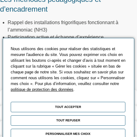
d’encadrement
Rappel des installations frigorifiques fonctionnant à
l’ammoniac (NH3)
Participation active et échange d’expérience
Visite pratique des installations du site
Nous utilisons des cookies pour réaliser des statistiques et
Photos des installations NH 3 du site
mesurer l'audience du site. Vous pouvez exprimer vos choix en
Vidéo projection
utilisant les boutons ci-après et changer d’avis à tout moment en
cliquant sur la rubrique « Gérer les cookies » située en bas de
Documentation technique de l’installation et schémas
chaque page de notre site. Si vous souhaitez en savoir plus sur
frigorifiques
comment nous utilisons les cookies, cliquez sur « Personnaliser
mes choix ». Pour plus d’information, veuillez consulter notre
politique de protection des données
.
Validation et certification
TOUT ACCEPTER
Contenu de la formation
TOUT REFUSER
Modalités d’évaluation
PERSONNALISER MES CHOIX