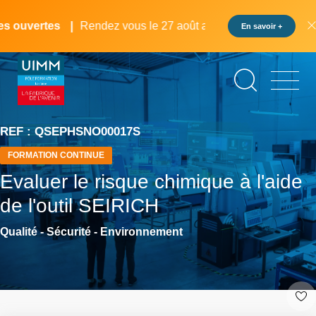
Aller
Panneau de gestion des cookies
au
 ouvertes
Rendez vous le 27 août au pôle formation UIMM L
En savoir +
contenu
principal
REF : QSEPHSNO00017S
FORMATION CONTINUE
Evaluer le risque chimique à l'aide
de l'outil SEIRICH
Qualité - Sécurité - Environnement