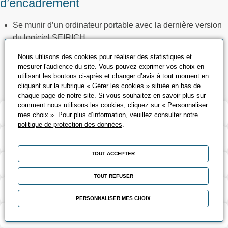
d’encadrement
Se munir d’un ordinateur portable avec la dernière version
du logiciel SEIRICH
Présentation de la réglementation avec mise en situation,
Nous utilisons des cookies pour réaliser des statistiques et
utilisation du logiciel SEIRICH et remise d’un support
mesurer l'audience du site. Vous pouvez exprimer vos choix en
pédagogique
utilisant les boutons ci-après et changer d’avis à tout moment en
cliquant sur la rubrique « Gérer les cookies » située en bas de
chaque page de notre site. Si vous souhaitez en savoir plus sur
comment nous utilisons les cookies, cliquez sur « Personnaliser
Validation et certification
mes choix ». Pour plus d’information, veuillez consulter notre
politique de protection des données
.
Contenu de la formation
TOUT ACCEPTER
Modalités d’évaluation
TOUT REFUSER
Contact
PERSONNALISER MES CHOIX
Coût et financement