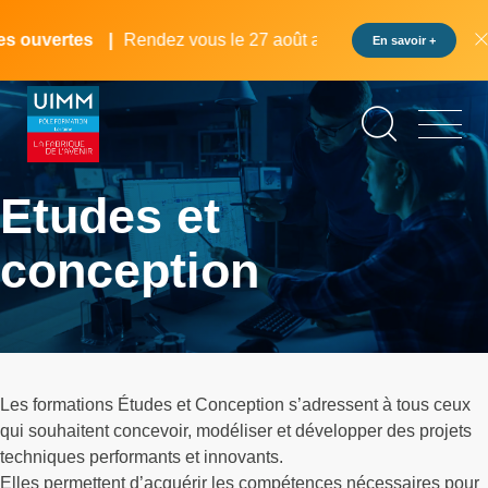
Aller
Panneau de gestion des cookies
au
s ouvertes
Rendez vous le 27 août au pôle formation UIMM 
En savoir +
contenu
principal
Etudes et
conception
Les formations Études et Conception s’adressent à tous ceux
qui souhaitent concevoir, modéliser et développer des projets
techniques performants et innovants.
Elles permettent d’acquérir les compétences nécessaires pour