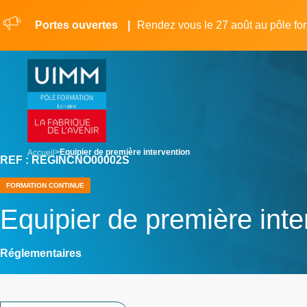
Aller
Panneau de gestion des cookies
au
Portes ouvertes
Rendez vous le 27 août au pôle fo
contenu
principal
breadcrumb
Equipier de première intervention
Accueil
REF : REGINCNO00002S
FORMATION CONTINUE
Equipier de première inte
Réglementaires