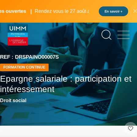
Aller
Panneau de gestion des cookies
au
 ouvertes
Rendez vous le 27 août au pôle formation UIMM L
En savoir +
contenu
principal
REF : DRSPAINO00007S
FORMATION CONTINUE
Epargne salariale : participation et
intéressement
Droit social