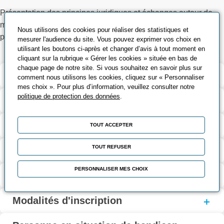
Présentation des principes juridiques et échanges autour de
mises en situation pratiques et remise d’un support
Nous utilisons des cookies pour réaliser des statistiques et
pédagogique
mesurer l'audience du site. Vous pouvez exprimer vos choix en
utilisant les boutons ci-après et changer d’avis à tout moment en
cliquant sur la rubrique « Gérer les cookies » située en bas de
chaque page de notre site. Si vous souhaitez en savoir plus sur
Validation et certification
comment nous utilisons les cookies, cliquez sur « Personnaliser
mes choix ». Pour plus d’information, veuillez consulter notre
politique de protection des données
.
Contenu de la formation
Modalités d’évaluation
TOUT ACCEPTER
TOUT REFUSER
Contact
PERSONNALISER MES CHOIX
Coût et financement
Modalités d'inscription