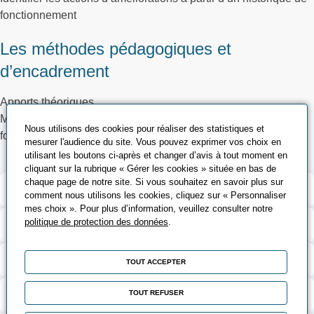
fonctionnement
Les méthodes pédagogiques et
d’encadrement
Apports théoriques
Mise en situation au travers de l’analyse d’un historique de
Nous utilisons des cookies pour réaliser des statistiques et
fonctionnement
mesurer l'audience du site. Vous pouvez exprimer vos choix en
utilisant les boutons ci-après et changer d’avis à tout moment en
cliquant sur la rubrique « Gérer les cookies » située en bas de
chaque page de notre site. Si vous souhaitez en savoir plus sur
Validation et certification
comment nous utilisons les cookies, cliquez sur « Personnaliser
mes choix ». Pour plus d’information, veuillez consulter notre
politique de protection des données
.
Contenu de la formation
Modalités d’évaluation
TOUT ACCEPTER
Contact
TOUT REFUSER