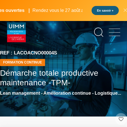
Aller
Panneau de gestion des cookies
au
 ouvertes
Rendez vous le 27 août au pôle formation UIMM L
En savoir +
contenu
principal
REF : LACOACNO00004S
FORMATION CONTINUE
Démarche totale productive
maintenance -TPM-
Lean management - Amélioration continue - Logistique...