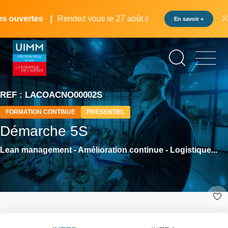
Aller
Panneau de gestion des cookies
au
 ouvertes
Rendez vous le 27 août au pôle formation UIMM L
En savoir +
contenu
principal
REF : LACOACNO00002S
FORMATION CONTINUE
PRÉSENTIEL
Démarche 5S
Lean management - Amélioration continue - Logistique...