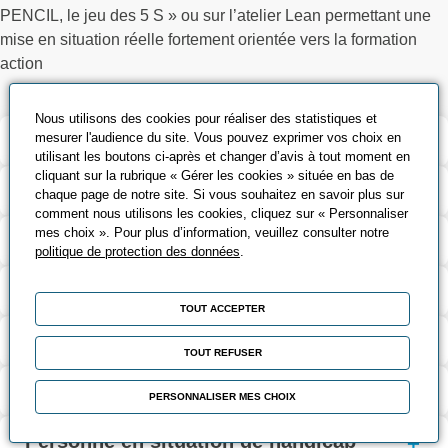
PENCIL, le jeu des 5 S » ou sur l’atelier Lean permettant une
mise en situation réelle fortement orientée vers la formation
action
Nous utilisons des cookies pour réaliser des statistiques et
mesurer l'audience du site. Vous pouvez exprimer vos choix en
Validation et certification
utilisant les boutons ci-après et changer d’avis à tout moment en
cliquant sur la rubrique « Gérer les cookies » située en bas de
Contenu de la formation
chaque page de notre site. Si vous souhaitez en savoir plus sur
comment nous utilisons les cookies, cliquez sur « Personnaliser
mes choix ». Pour plus d’information, veuillez consulter notre
Modalités d’évaluation
politique de protection des données
.
Contact
TOUT ACCEPTER
Coût et financement
TOUT REFUSER
Modalités d'inscription
PERSONNALISER MES CHOIX
Personne en situation de handicap