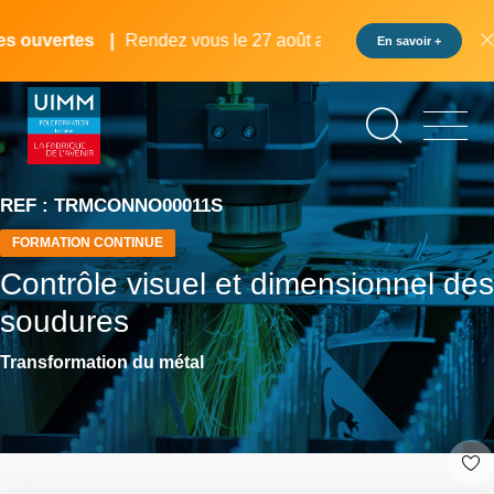
Aller
Panneau de gestion des cookies
au
 ouvertes
Rendez vous le 27 août au pôle formation UIMM L
En savoir +
contenu
principal
REF : TRMCONNO00011S
FORMATION CONTINUE
Contrôle visuel et dimensionnel des
soudures
Transformation du métal