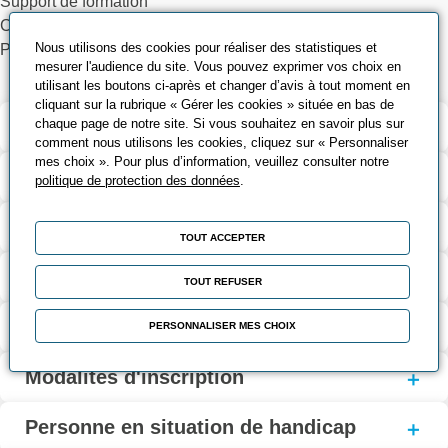
Support de formation
Cas pratiques sur pièces
Nous utilisons des cookies pour réaliser des statistiques et
Pédagogie participative
mesurer l'audience du site. Vous pouvez exprimer vos choix en
utilisant les boutons ci-après et changer d’avis à tout moment en
cliquant sur la rubrique « Gérer les cookies » située en bas de
chaque page de notre site. Si vous souhaitez en savoir plus sur
Validation et certification
comment nous utilisons les cookies, cliquez sur « Personnaliser
mes choix ». Pour plus d’information, veuillez consulter notre
Contenu de la formation
politique de protection des données
.
Modalités d’évaluation
TOUT ACCEPTER
Contact
TOUT REFUSER
Coût et financement
PERSONNALISER MES CHOIX
Modalités d'inscription
Personne en situation de handicap