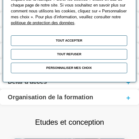
Modalités d’évaluation
chaque page de notre site. Si vous souhaitez en savoir plus sur
comment nous utilisons les cookies, cliquez sur « Personnaliser
mes choix ». Pour plus d’information, veuillez consulter notre
Contact
politique de protection des données
.
Coût et financement
TOUT ACCEPTER
Modalités d'inscription
TOUT REFUSER
Personne en situation de handicap
PERSONNALISER MES CHOIX
Délai d'accès
Organisation de la formation
Etudes et conception