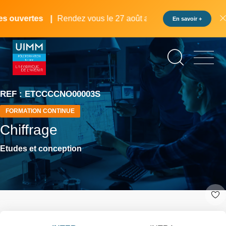
Aller
Panneau de gestion des cookies
au
 ouvertes
Rendez vous le 27 août au pôle formation UIMM L
En savoir +
contenu
principal
REF : ETCCCCNO00003S
FORMATION CONTINUE
Chiffrage
Etudes et conception