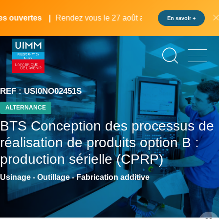
Aller
Panneau de gestion des cookies
au
ouvertes
Rendez vous le 27 août au pôle formation UIMM Lo
En savoir +
contenu
principal
REF : USI0NO02451S
ALTERNANCE
BTS Conception des processus de
réalisation de produits option B :
production sérielle (CPRP)
Usinage - Outillage - Fabrication additive