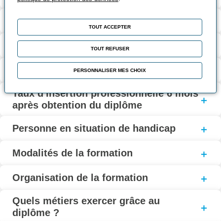
Coût et financement
TOUT ACCEPTER
Modalités d'inscription
TOUT REFUSER
Taux de réussite à l’examen
PERSONNALISER MES CHOIX
Taux d'insertion professionnelle 6 mois
après obtention du diplôme
Personne en situation de handicap
Modalités de la formation
Organisation de la formation
Quels métiers exercer grâce au
diplôme ?