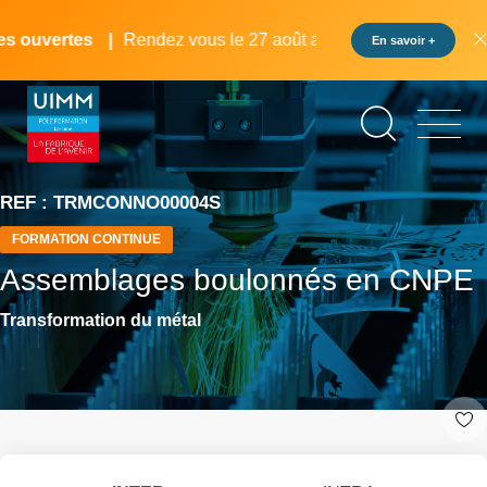
Aller
Panneau de gestion des cookies
au
 ouvertes
Rendez vous le 27 août au pôle formation UIMM L
En savoir +
contenu
principal
REF : TRMCONNO00004S
FORMATION CONTINUE
Assemblages boulonnés en CNPE
Transformation du métal