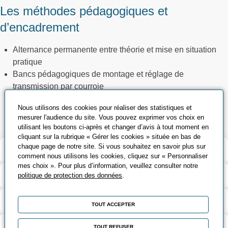
Les méthodes pédagogiques et
d’encadrement
Alternance permanente entre théorie et mise en situation
pratique
Bancs pédagogiques de montage et réglage de
transmission par courroie
Utilisation de l’appareil laser d’alignement de poulies
Nous utilisons des cookies pour réaliser des statistiques et
Utilisation d’un tensiomètre
mesurer l'audience du site. Vous pouvez exprimer vos choix en
utilisant les boutons ci-après et changer d’avis à tout moment en
cliquant sur la rubrique « Gérer les cookies » située en bas de
chaque page de notre site. Si vous souhaitez en savoir plus sur
Validation et certification
comment nous utilisons les cookies, cliquez sur « Personnaliser
mes choix ». Pour plus d’information, veuillez consulter notre
Contenu de la formation
politique de protection des données
.
Modalités d’évaluation
TOUT ACCEPTER
Contact
TOUT REFUSER