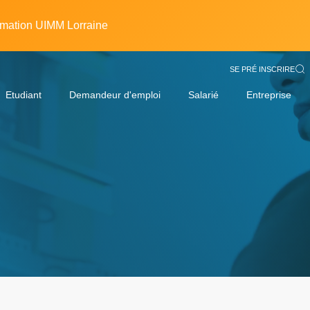
rmation UIMM Lorraine
SE PRÉ INSCRIRE
Etudiant
Demandeur d'emploi
Salarié
Entreprise