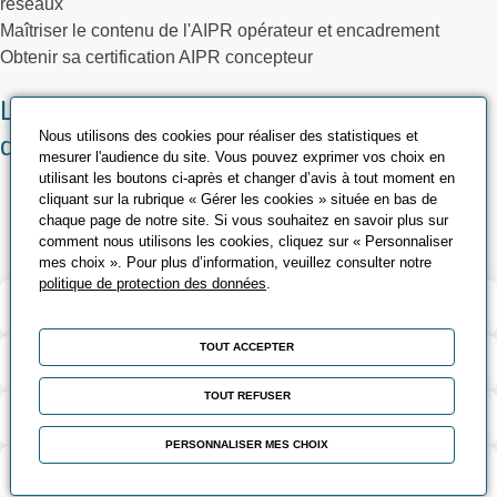
réseaux
Maîtriser le contenu de l'AIPR opérateur et encadrement
Obtenir sa certification AIPR concepteur
Les méthodes pédagogiques et
Nous utilisons des cookies pour réaliser des statistiques et
d’encadrement
mesurer l'audience du site. Vous pouvez exprimer vos choix en
utilisant les boutons ci-après et changer d’avis à tout moment en
Apports théoriques et pratiques
cliquant sur la rubrique « Gérer les cookies » située en bas de
chaque page de notre site. Si vous souhaitez en savoir plus sur
Etude de cas et mise en situation
comment nous utilisons les cookies, cliquez sur « Personnaliser
mes choix ». Pour plus d’information, veuillez consulter notre
politique de protection des données
.
Validation et certification
TOUT ACCEPTER
Contenu de la formation
TOUT REFUSER
Modalités d’évaluation
PERSONNALISER MES CHOIX
Contact