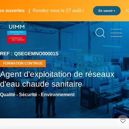
Aller
Panneau de gestion des cookies
au
 ouvertes
Rendez vous le 27 août au pôle formation UIMM L
En savoir +
contenu
principal
REF : QSEGEMNO00001S
FORMATION CONTINUE
Agent d'exploitation de réseaux
d'eau chaude sanitaire
Qualité - Sécurité - Environnement