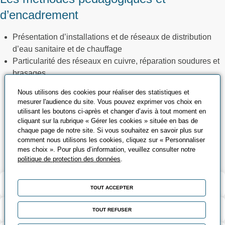
d’encadrement
Présentation d’installations et de réseaux de distribution
d’eau sanitaire et de chauffage
Particularité des réseaux en cuivre, réparation soudures et
brasages
Particularité des réseaux en PE, sertissage des raccords
Nous utilisons des cookies pour réaliser des statistiques et
liaisons avec le cuivre
mesurer l'audience du site. Vous pouvez exprimer vos choix en
Exercices pratiques, tests et échange d’expérience
utilisant les boutons ci-après et changer d’avis à tout moment en
cliquant sur la rubrique « Gérer les cookies » située en bas de
Visite d’installation du site, photos
chaque page de notre site. Si vous souhaitez en savoir plus sur
Vidéo projection
comment nous utilisons les cookies, cliquez sur « Personnaliser
Documentation
mes choix ». Pour plus d’information, veuillez consulter notre
politique de protection des données
.
Validation et certification
TOUT ACCEPTER
Contenu de la formation
TOUT REFUSER