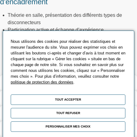
d’encadrement
Théorie en salle, présentation des différents types de
disconnecteurs
Participation active et échange d’expérience.
Visite d’un ou plusieurs sites équipés de disconnecteurs
Nous utilisons des cookies pour réaliser des statistiques et
Vidéo projection
mesurer l'audience du site. Vous pouvez exprimer vos choix en
Documentation
utilisant les boutons ci-après et changer d’avis à tout moment en
cliquant sur la rubrique « Gérer les cookies » située en bas de
Visite site équipé de disconnecteurs
chaque page de notre site. Si vous souhaitez en savoir plus sur
comment nous utilisons les cookies, cliquez sur « Personnaliser
mes choix ». Pour plus d’information, veuillez consulter notre
Validation et certification
politique de protection des données
.
Contenu de la formation
TOUT ACCEPTER
Modalités d’évaluation
TOUT REFUSER
PERSONNALISER MES CHOIX
Contact