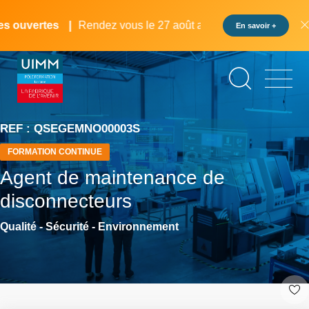
Aller
Panneau de gestion des cookies
au
 ouvertes
Rendez vous le 27 août au pôle formation UIMM L
En savoir +
contenu
principal
REF : QSEGEMNO00003S
FORMATION CONTINUE
Agent de maintenance de
disconnecteurs
Qualité - Sécurité - Environnement