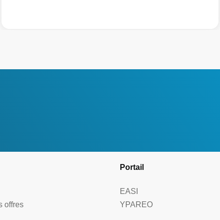
Portail
EASI
 offres
YPAREO