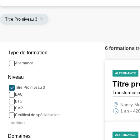
Titre Pro niveau 3
6 formations t
Type de formation
Alternance
ALTERNANCE
Niveau
Titre pr
Titre Pro niveau 3
Transformatio
BAC
BTS
Nancy-Maxé
CAP
1 an - 42
Certificat de spécialisation
+ de filtres
ALTERNANCE
Domaines