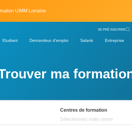
rmation UIMM Lorraine
SE PRÉ INSCRIRE
Etudiant
Demandeur d'emploi
Salarié
Entreprise
Trouver ma formatio
Centres de formation
Sélectionnez votre centre