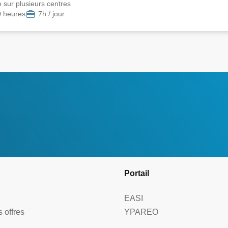
e sur plusieurs centres
0 heures
7h / jour
Portail
EASI
 offres
YPAREO