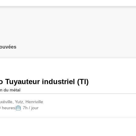
rouvées
o Tuyauteur industriel (TI)
n du métal
ville, Yutz, Henriville
0 heures
7h / jour