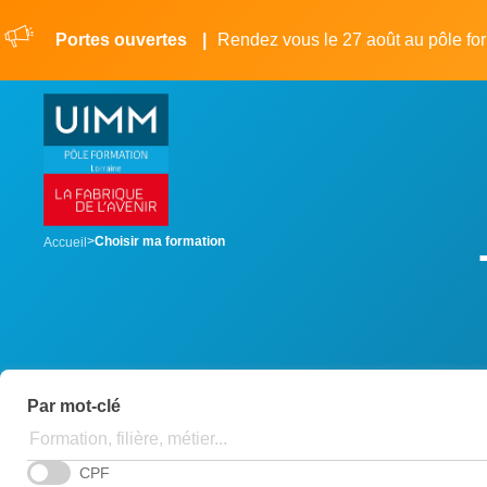
Aller
Panneau de gestion des cookies
au
Portes ouvertes
Rendez vous le 27 août au pôle fo
contenu
principal
breadcrumb
Choisir ma formation
Accueil
Par mot-clé
CPF