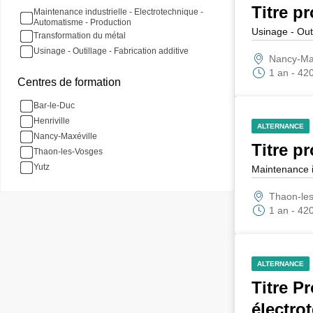
Titre p
Maintenance industrielle - Electrotechnique -
Automatisme - Production
Usinage - Outi
Transformation du métal
Usinage - Outillage - Fabrication additive
Nancy-Maxé
1 an - 42
Centres de formation
Bar-le-Duc
Henriville
ALTERNANCE
Nancy-Maxéville
Titre pr
Thaon-les-Vosges
Yutz
Maintenance i
Thaon-les
1 an - 42
ALTERNANCE
Titre P
électro