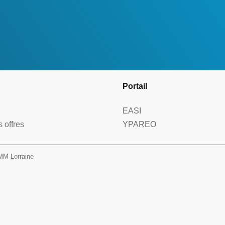
Portail
EASI
 offres
YPAREO
MM Lorraine