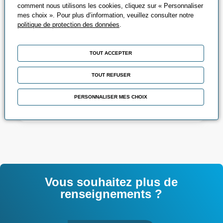
comment nous utilisons les cookies, cliquez sur « Personnaliser
mes choix ». Pour plus d’information, veuillez consulter notre
politique de protection des données
.
Cybersécurité -
TOUT ACCEPTER
Systèmes Numériques
TOUT REFUSER
Sécuriser, administrer et innover dans un
monde connecté
PERSONNALISER MES CHOIX
Vous souhaitez plus de
renseignements ?