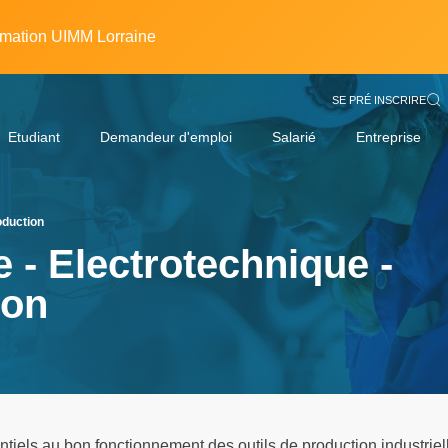
rmation UIMM Lorraine
SE PRÉ INSCRIRE
Etudiant
Demandeur d'emploi
Salarié
Entreprise
oduction
e - Electrotechnique -
ion
entiels au bon fonctionnement des outils de production industri