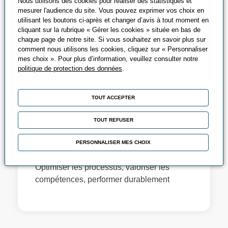
Nous utilisons des cookies pour réaliser des statistiques et
mesurer l'audience du site. Vous pouvez exprimer vos choix en
utilisant les boutons ci-après et changer d’avis à tout moment en
cliquant sur la rubrique « Gérer les cookies » située en bas de
chaque page de notre site. Si vous souhaitez en savoir plus sur
comment nous utilisons les cookies, cliquez sur « Personnaliser
mes choix ». Pour plus d’information, veuillez consulter notre
politique de protection des données
.
TOUT ACCEPTER
Lean management -
Amélioration continue -
TOUT REFUSER
Logistique -
PERSONNALISER MES CHOIX
Organisation industrielle
Optimiser les processus, valoriser les
compétences, performer durablement